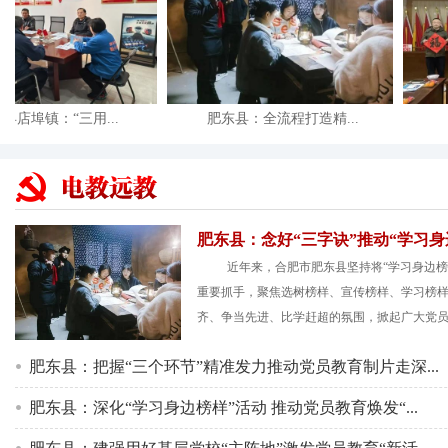
埠镇：“三用...
肥东县：全流程打造精...
肥
肥东县：念好“三字诀”推动“学习身边.
近年来，合肥市肥东县坚持将“学习身边榜
重要抓手，聚焦选树榜样、宣传榜样、学习榜
齐、争当先进、比学赶超的氛围，掀起广大党员群
肥东县：把握“三个环节”精准发力推动党员教育制片走深...
肥东县：深化“学习身边榜样”活动 推动党员教育焕发“...