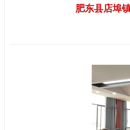
肥东县店埠镇