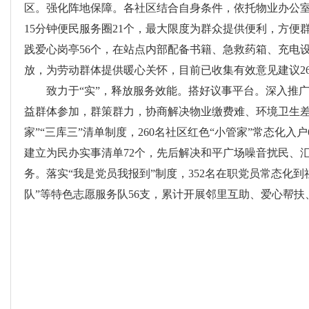
区。强化阵地保障。各社区结合自身条件，依托物业办公室
15分钟便民服务圈21个，最大限度为群众提供便利，方
践爱心岗亭56个，在站点内部配备书籍、急救药箱、充电
放，为劳动群体提供暖心关怀，目前已收集有效意见建议26
致力于“实”，释放服务效能。搭好议事平台。深入推广
益群体参加，群策群力，协商解决物业缴费难、环境卫生差等
家”“三库三”清单制度，260名社区红色“小管家”常态化入
建立为民办实事清单72个，先后解决和平广场噪音扰民、汇
务。落实“我是党员我报到”制度，352名在职党员常态化
队”等特色志愿服务队56支，累计开展邻里互助、爱心帮扶、